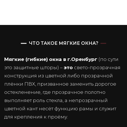
ЧТО ТАКОЕ МЯГКИЕ ОКНА?
Мягкие (гибкие)
окна в г.Оренбург
(по сути
это защитные шторы) –
это
свето-прозрачная
конструкция из цветной либо прозрачной
плёнки ПВХ, призванное заменить дорогое
остекленение, где прозрачное полотно
выполняет роль стекла, а непрозрачный
цветной кант несёт функцию рамы и служит
для крепления к проёму.