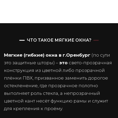
ЧТО ТАКОЕ МЯГКИЕ ОКНА?
Мягкие (гибкие)
окна в г.Оренбург
(по сути
это защитные шторы) –
это
свето-прозрачная
конструкция из цветной либо прозрачной
плёнки ПВХ, призванное заменить дорогое
остекленение, где прозрачное полотно
выполняет роль стекла, а непрозрачный
цветной кант несёт функцию рамы и служит
для крепления к проёму.