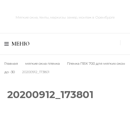
Мягкие окна, тенты, маркизы замер, монтаж в Оренбурге
МЕНЮ
Главная
мягкие окна пленка
Пленка ПВХ 700 для мягких окон
до -30
20200912_173801
20200912_173801