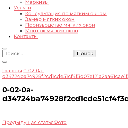
Маркизы
Услуги
Консультация по мягким окнам
Замер мягких окон
Производство мягких окон
Монтаж мягких окон
Контакты
Найти:
Главная
0-02-0a-
d34724ba74928f2cd1cde51cf4f3d07e121a2aa61cae1
0-02-0a-
d34724ba74928f2cd1cde51cf4f3d
Навигация
Предыдущая статья
Фото